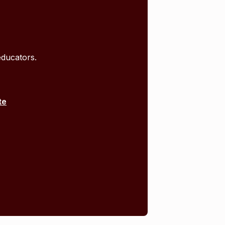
educators.
te