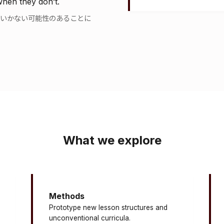
hen they don’t.
いかない可能性のあることに
What we explore
Methods
Prototype new lesson structures and
unconventional curricula.