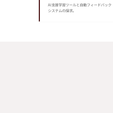
AI支援学習ツールと自動フィードバック
システムの探求。
[ Replace with picture of