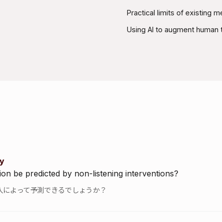
Practical limits of existing 
Using AI to augment human 
ty
ion be predicted by non-listening interventions?
入によって予測できるでしょうか？